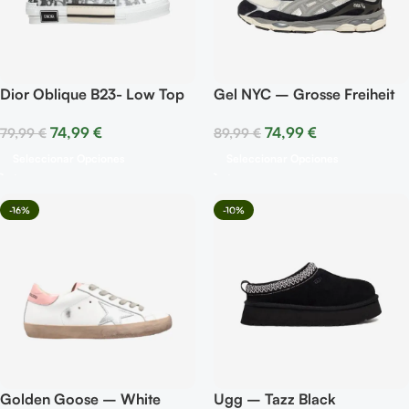
Dior Oblique B23- Low Top
Gel NYC – Grosse Freiheit
Logo
74,99
€
74,99
€
89,99
€
79,99
€
Seleccionar Opciones
Seleccionar Opciones
-16%
-10%
Golden Goose – White
Ugg – Tazz Black