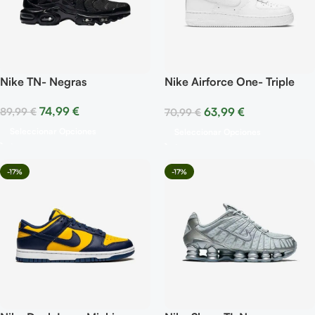
Nike TN- Negras
Nike Airforce One- Triple
White
74,99
€
63,99
€
89,99
€
70,99
€
Seleccionar Opciones
Seleccionar Opciones
-17%
-17%