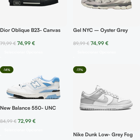
Dior Oblique B23- Canvas
Gel NYC – Oyster Grey
Oblique Black
74,99
€
74,99
€
89,99
€
79,99
€
Seleccionar Opciones
Seleccionar Opciones
-14%
-17%
New Balance 550- UNC
White University Blue
72,99
€
84,99
€
Seleccionar Opciones
Nike Dunk Low- Grey Fog