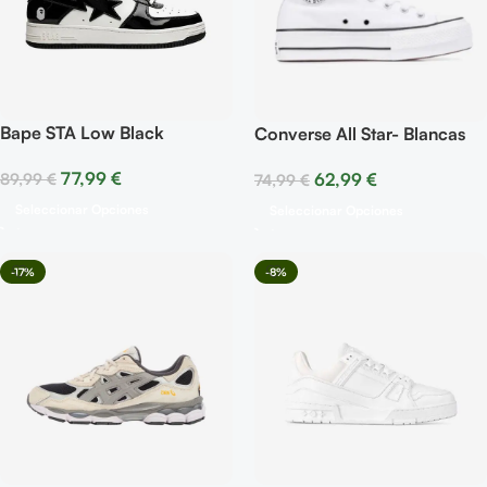
Bape STA Low Black
Converse All Star- Blancas
Raya Negra Plataforma
77,99
€
89,99
€
62,99
€
74,99
€
Seleccionar Opciones
Seleccionar Opciones
-17%
-8%