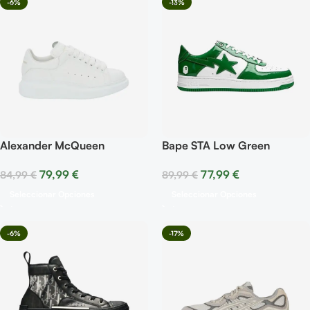
-6%
-13%
Alexander McQueen
Bape STA Low Green
Oversized – White
77,99
€
79,99
€
89,99
€
84,99
€
Seleccionar Opciones
Seleccionar Opciones
-6%
-17%