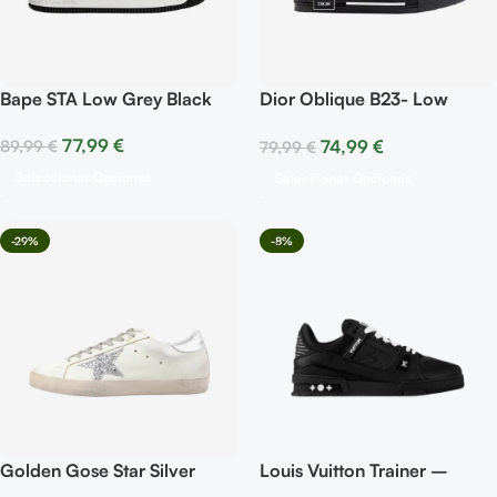
Bape STA Low Grey Black
Dior Oblique B23- Low
Canvas Oblique Black
77,99
€
74,99
€
89,99
€
79,99
€
Seleccionar Opciones
Seleccionar Opciones
-29%
-8%
Golden Gose Star Silver
Louis Vuitton Trainer –
Black Embossed Monogram