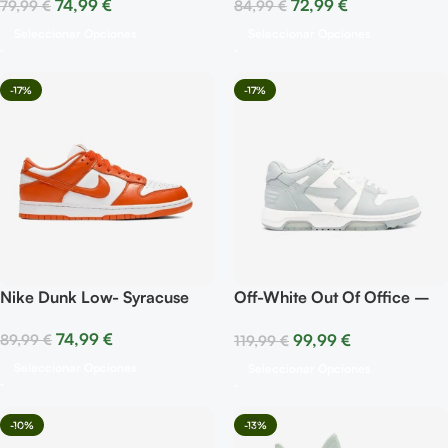
72,99
€
74,99
€
84,99
€
79,99
€
Seleccionar Opciones
Seleccionar Opciones
-17%
-17%
Nike Dunk Low- Syracuse
Off-White Out Of Office –
Low Tops Grey White
74,99
€
99,99
€
89,99
€
119,99
€
Seleccionar Opciones
Seleccionar Opciones
-10%
-13%