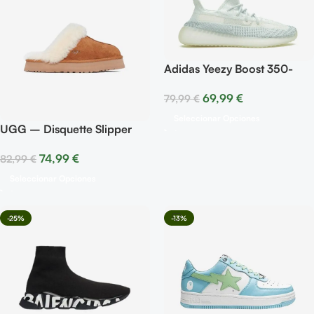
Adidas Yeezy Boost 350-
Black White
69,99
€
79,99
€
Seleccionar Opciones
UGG – Disquette Slipper
Chestnut
74,99
€
82,99
€
Seleccionar Opciones
-25%
-13%