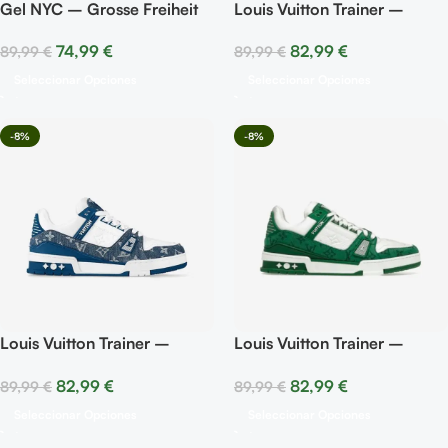
Gel NYC – Grosse Freiheit
Louis Vuitton Trainer –
White
74,99
€
82,99
€
89,99
€
89,99
€
Seleccionar Opciones
Seleccionar Opciones
-8%
-8%
Louis Vuitton Trainer –
Louis Vuitton Trainer –
Monogram Denim White
Green Monogram Denim
82,99
€
82,99
€
89,99
€
89,99
€
Blue
White
Seleccionar Opciones
Seleccionar Opciones