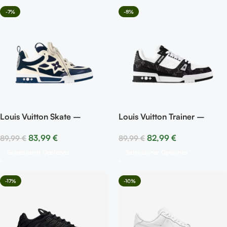
-7%
-8%
Louis Vuitton Skate –
Louis Vuitton Trainer –
Marine White
White Black
83,99
€
82,99
€
89,99
€
89,99
€
Seleccionar Opciones
Seleccionar Opciones
-17%
-10%