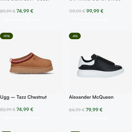
Panda
74,99
€
99,99
€
89,99
€
119,99
€
Seleccionar Opciones
Seleccionar Opciones
-10%
-6%
Ugg – Tazz Chestnut
Alexander McQueen
Oversized – Black White
74,99
€
79,99
€
82,99
€
84,99
€
Seleccionar Opciones
Seleccionar Opciones