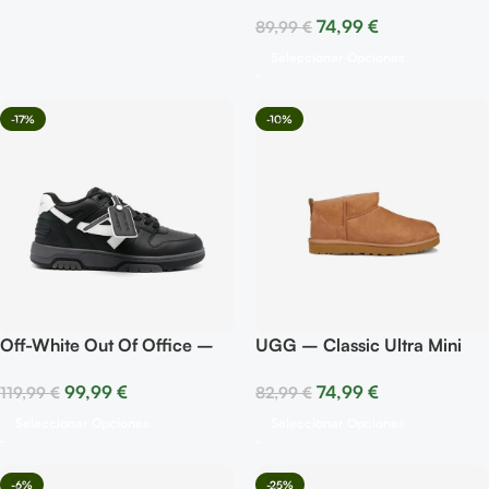
74,99
€
89,99
€
Seleccionar Opciones
-17%
-10%
Off-White Out Of Office –
UGG – Classic Ultra Mini
Black White
Boot Chestnut
99,99
€
74,99
€
119,99
€
82,99
€
Seleccionar Opciones
Seleccionar Opciones
-6%
-25%