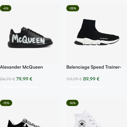
-6%
-25%
Alexander McQueen
Balenciaga Speed Trainer-
Oversized – Black Letters
Black
79,99
€
89,99
€
84,99
€
119,99
€
Seleccionar Opciones
Seleccionar Opciones
-13%
-16%