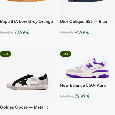
Bape STA Low Grey Orange
Dior Oblique B23 – Blue
White
77,99
€
74,99
€
89,99
€
79,99
€
Seleccionar Opciones
Seleccionar Opciones
-16%
-14%
New Balance 550- Aura
Purple
72,99
€
84,99
€
Seleccionar Opciones
Golden Goose – Metallic
Laminated