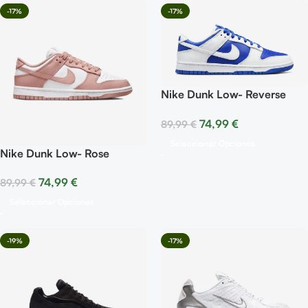
-17%
-17%
Nike Dunk Low- Reverse
Kentucky
74,99
€
89,99
€
Seleccionar Opciones
Nike Dunk Low- Rose
74,99
€
89,99
€
Seleccionar Opciones
-19%
-17%