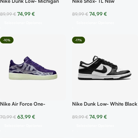
Nike Dunk Low- Michigan
Nike Shox- TL Nsw
74,99
€
74,99
€
89,99
€
89,99
€
Seleccionar Opciones
Seleccionar Opciones
-10%
-17%
Nike Air Force One-
Nike Dunk Low- White Black
Skeleton Purple
74,99
€
63,99
€
89,99
€
70,99
€
Seleccionar Opciones
Seleccionar Opciones