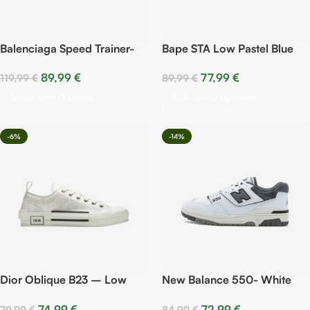
Balenciaga Speed Trainer-
Bape STA Low Pastel Blue
Graffiti Black
77,99
€
89,99
€
89,99
€
119,99
€
Seleccionar Opciones
Seleccionar Opciones
-6%
-14%
Dior Oblique B23 – Low
New Balance 550- White
Oblique White
Dark Grey
74,99
€
72,99
€
79,99
€
84,99
€