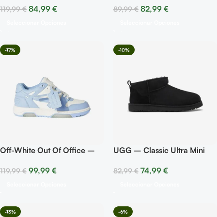
84,99
€
82,99
€
119,99
€
89,99
€
Seleccionar Opciones
Seleccionar Opciones
-17%
-10%
Off-White Out Of Office –
UGG – Classic Ultra Mini
Calf Leather White Light
Boot Black
99,99
€
74,99
€
119,99
€
82,99
€
Blue
Seleccionar Opciones
Seleccionar Opciones
-13%
-6%