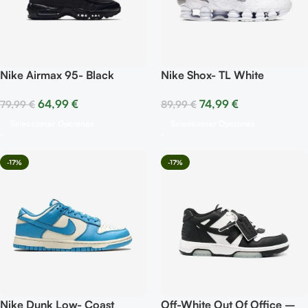
Nike Airmax 95- Black
Nike Shox- TL White
64,99
€
74,99
€
79,99
€
89,99
€
Seleccionar Opciones
Seleccionar Opciones
-17%
-17%
Nike Dunk Low- Coast
Off-White Out Of Office –