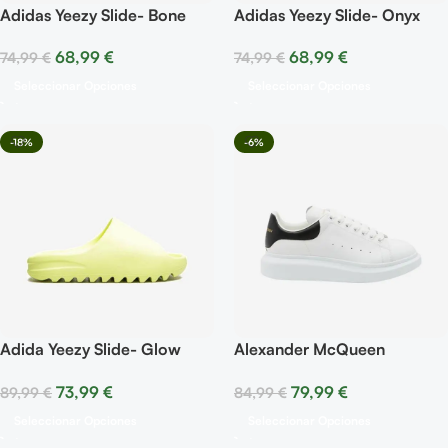
Adidas Yeezy Slide- Bone
Adidas Yeezy Slide- Onyx
68,99
€
68,99
€
74,99
€
74,99
€
Seleccionar Opciones
Seleccionar Opciones
-18%
-6%
Adida Yeezy Slide- Glow
Alexander McQueen
Green
Oversized – Blanco marfil y
73,99
€
79,99
€
89,99
€
84,99
€
negro
Seleccionar Opciones
Seleccionar Opciones