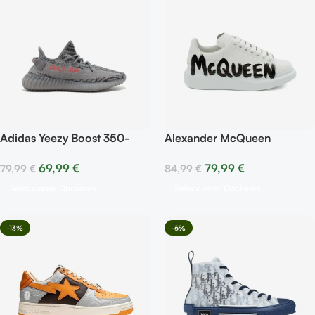
Adidas Yeezy Boost 350-
Alexander McQueen
Beluga 2.0
Oversized – White Letters
69,99
€
79,99
€
79,99
€
84,99
€
Seleccionar Opciones
Seleccionar Opciones
-13%
-6%