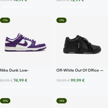
Seleccionar Opciones
Seleccionar Opciones
-17%
-17%
Nike Dunk Low-
Off-White Out Of Office –
Championship Court Purple
Triple Black
74,99
€
99,99
€
89,99
€
119,99
€
Seleccionar Opciones
Seleccionar Opciones
-13%
-13%