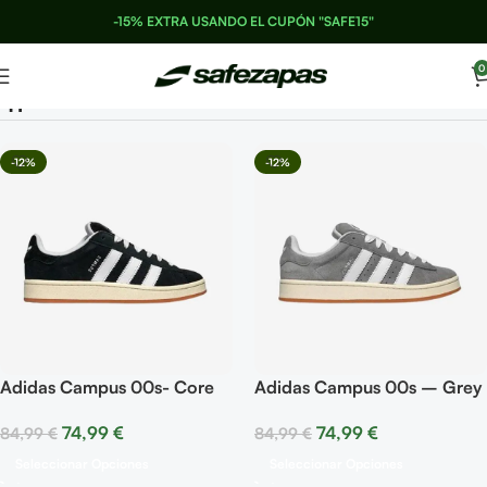
-15% EXTRA USANDO EL CUPÓN "SAFE15"
0
41
-12%
-12%
Adidas Campus 00s- Core
Adidas Campus 00s – Grey
Black
White
74,99
€
74,99
€
84,99
€
84,99
€
Seleccionar Opciones
Seleccionar Opciones