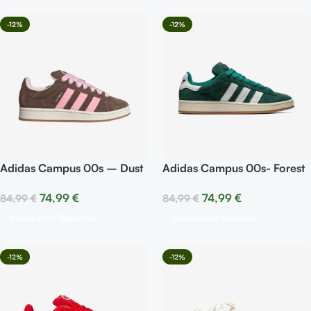
-12%
-12%
Adidas Campus 00s – Dust
Adidas Campus 00s- Forest
Crago Clear Pink
Glade
74,99
€
74,99
€
84,99
€
84,99
€
Seleccionar Opciones
Seleccionar Opciones
-12%
-12%