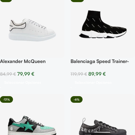
Alexander McQueen
Balenciaga Speed Trainer-
Oversized – White Black
Black White
79,99
€
89,99
€
84,99
€
119,99
€
Trim
Seleccionar Opciones
Seleccionar Opciones
-13%
-6%