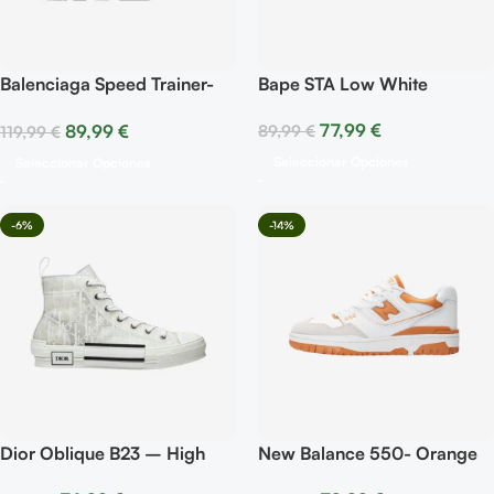
Balenciaga Speed Trainer-
Bape STA Low White
Full Black
77,99
€
89,99
€
89,99
€
119,99
€
Seleccionar Opciones
Seleccionar Opciones
-6%
-14%
Dior Oblique B23 – High
New Balance 550- Orange
Oblique White