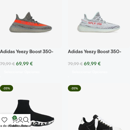
Adidas Yeezy Boost 350-
Adidas Yeezy Boost 350-
Beluga
Blue Tint
69,99
€
69,99
€
79,99
€
79,99
€
Seleccionar Opciones
Seleccionar Opciones
-25%
-25%
0
ta de deseos
Carrito
Mi cuenta
Buscar