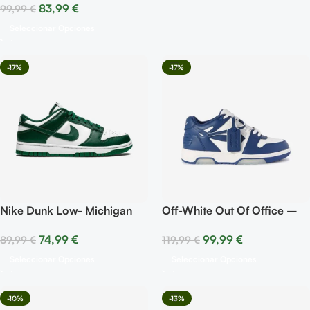
83,99
€
99,99
€
Seleccionar Opciones
-17%
-17%
Nike Dunk Low- Michigan
Off-White Out Of Office –
State
Dark Blue White
74,99
€
99,99
€
89,99
€
119,99
€
Seleccionar Opciones
Seleccionar Opciones
-10%
-13%