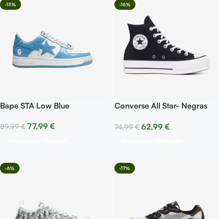
-13%
-16%
Bape STA Low Blue
Converse All Star- Negras
Altas Plataforma
77,99
€
89,99
€
62,99
€
74,99
€
Seleccionar Opciones
Seleccionar Opciones
-6%
-17%