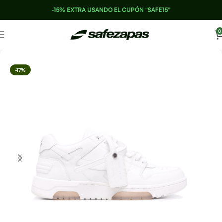
-15% EXTRA USANDO EL CUPÓN "SAFE15"
0
-17%