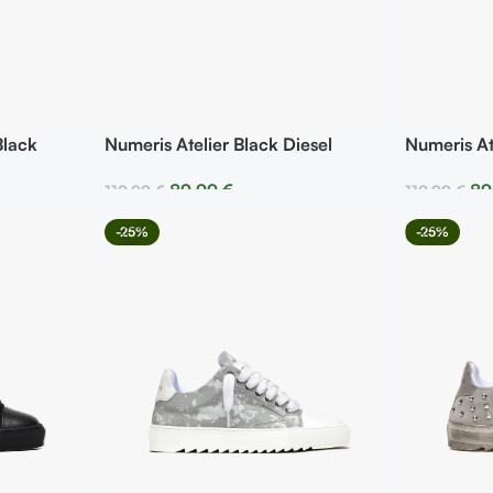
Black
Numeris Atelier Black Diesel
Numeris At
89,99
€
89
119,99
€
119,99
€
Seleccionar Opciones
Selecciona
-25%
-25%