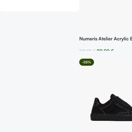
Numeris Atelier Acrylic 
89,99
€
119,99
€
Seleccionar Opciones
-25%