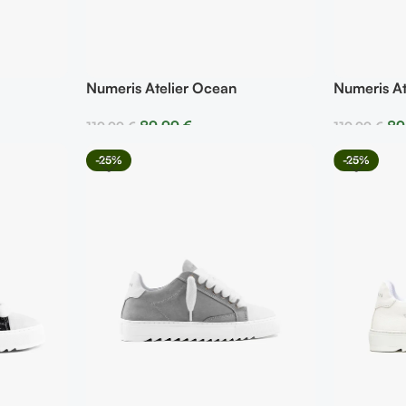
Numeris Atelier Ocean
Numeris At
89,99
€
89
119,99
€
119,99
€
Seleccionar Opciones
Selecciona
-25%
-25%