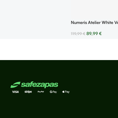
Numeris Atelier White V
89,99
€
119,99
€
Seleccionar Opciones