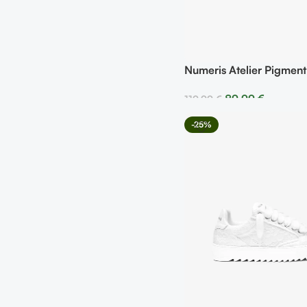
Numeris Atelier Pigment
89,99
€
119,99
€
Seleccionar Opciones
-25%