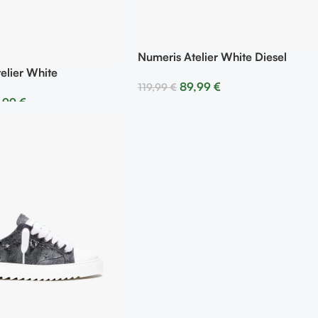
Numeris Atelier White Diesel
elier White
89,99
€
119,99
€
,99
€
Seleccionar Opciones
r Opciones