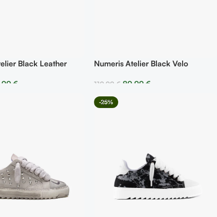
elier Black Leather
Numeris Atelier Black Velo
,99
€
89,99
€
119,99
€
r Opciones
Seleccionar Opciones
-25%