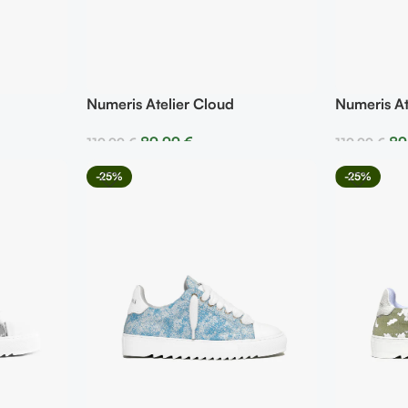
Numeris Atelier Cloud
Numeris At
89,99
€
89
119,99
€
119,99
€
Seleccionar Opciones
Selecciona
-25%
-25%