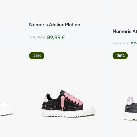
Numeris Atelier Platino
Numeris At
89,99
€
119,99
€
89
119,99
€
Seleccionar Opciones
Selecciona
-25%
-25%