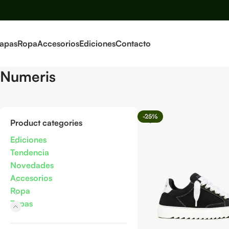
apas
Ropa
Accesorios
Ediciones
Contacto
Numeris
-25%
Product categories
Ediciones
Tendencia
Novedades
Accesorios
Ropa
Zapas