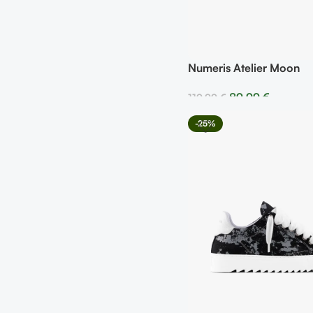
Numeris Atelier Moon
89,99
€
119,99
€
Seleccionar Opciones
-25%