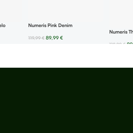
Numeris Pink Denim
elo
Numeris T
89,99
€
119,99
€
89
119,99
€
Seleccionar Opciones
Selecciona