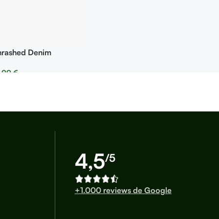
hrashed Denim
,99
€
r Opciones
4,5
/5
+1.000 reviews de Google