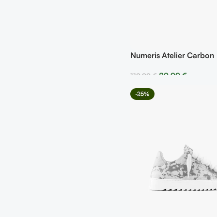
Numeris Atelier Carbon
89,99
€
119,99
€
Seleccionar Opciones
-25%