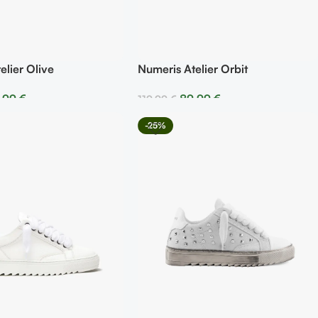
elier Olive
Numeris Atelier Orbit
,99
€
89,99
€
119,99
€
r Opciones
Seleccionar Opciones
-25%