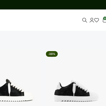
0
-25%