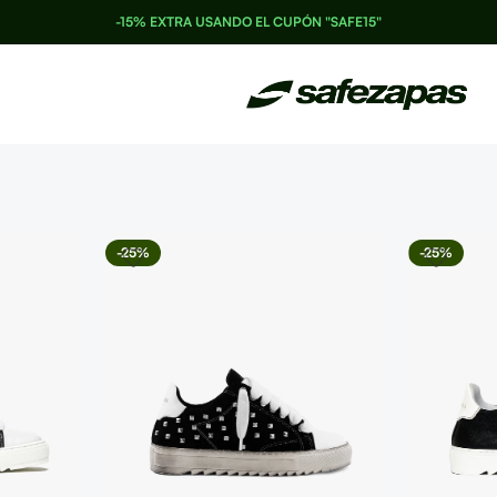
-15% EXTRA USANDO EL CUPÓN "SAFE15"
-25%
-25%