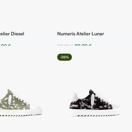
elier Diesel
Numeris Atelier Lunar
,99
€
89,99
€
119,99
€
r Opciones
Seleccionar Opciones
-25%