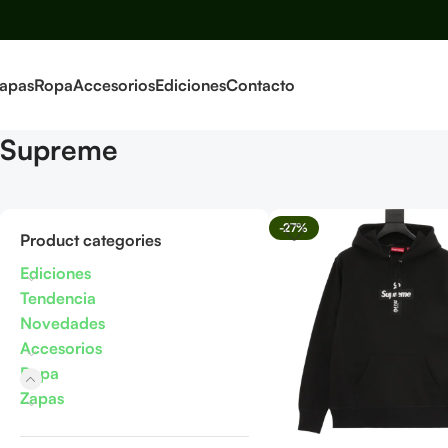
apas
Ropa
Accesorios
Ediciones
Contacto
Supreme
-27%
Product categories
Ediciones
Tendencia
Novedades
Accesorios
Ropa
Zapas