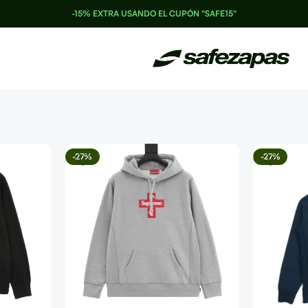
-15% EXTRA USANDO EL CUPÓN "SAFE15"
-27%
-27%