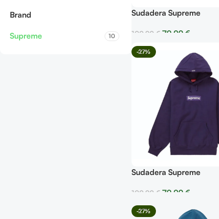
Sudadera Supreme
Brand
79,99
€
109,99
€
Supreme
10
Seleccionar Opciones
-27%
Sudadera Supreme
79,99
€
109,99
€
Seleccionar Opciones
-27%