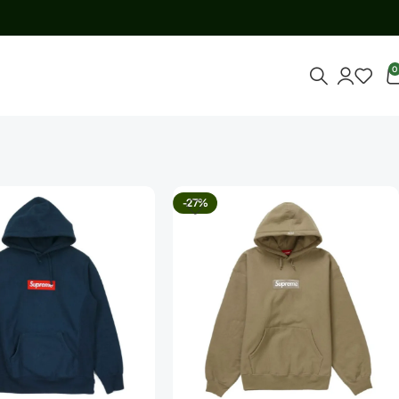
0
-27%