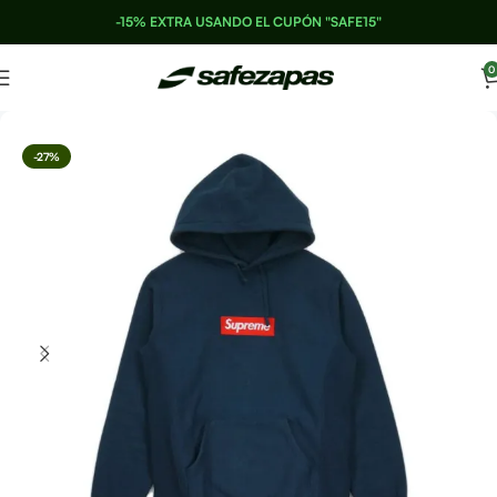
-15% EXTRA USANDO EL CUPÓN "SAFE15"
0
-27%