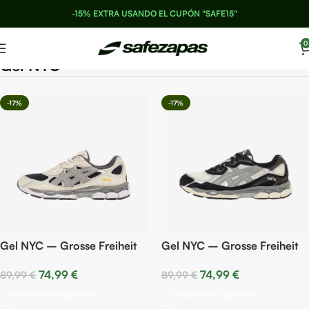
-15% EXTRA USANDO EL CUPÓN "SAFE15"
0
Gel NYC
-17%
-17%
Gel NYC – Grosse Freiheit
Gel NYC – Grosse Freiheit
74,99
€
74,99
€
89,99
€
89,99
€
Seleccionar Opciones
Seleccionar Opciones