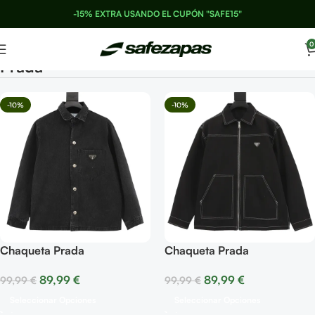
-15% EXTRA USANDO EL CUPÓN "SAFE15"
0
Prada
-10%
-10%
Chaqueta Prada
Chaqueta Prada
89,99
€
89,99
€
99,99
€
99,99
€
Seleccionar Opciones
Seleccionar Opciones