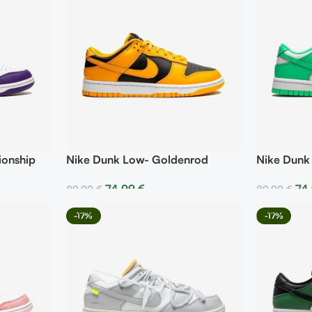
onship
Nike Dunk Low- Goldenrod
Nike Dunk
74,99
€
74
89,99
€
89,99
€
Seleccionar Opciones
Selecciona
-17%
-17%