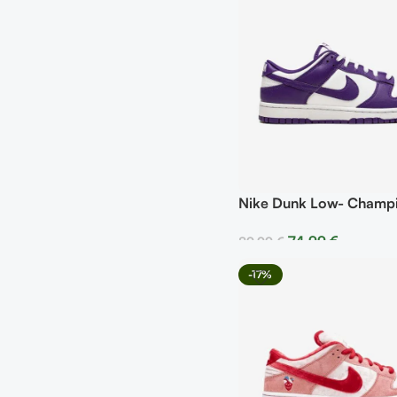
Nike Dunk Low- Champi
Court Purple
74,99
€
89,99
€
Seleccionar Opciones
-17%