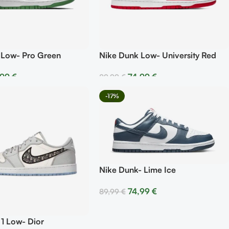
 Low- Pro Green
Nike Dunk Low- University Red
,99
€
74,99
€
89,99
€
r Opciones
Seleccionar Opciones
-17%
Nike Dunk- Lime Ice
74,99
€
89,99
€
Seleccionar Opciones
 1 Low- Dior