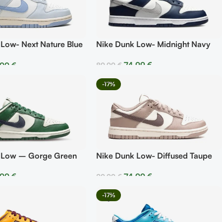
Nike Dunk Low- Midnight Navy
 Low- Next Nature Blue
74,99
€
,99
€
89,99
€
Seleccionar Opciones
r Opciones
-17%
 Low – Gorge Green
Nike Dunk Low- Diffused Taupe
,99
€
74,99
€
89,99
€
r Opciones
Seleccionar Opciones
-17%