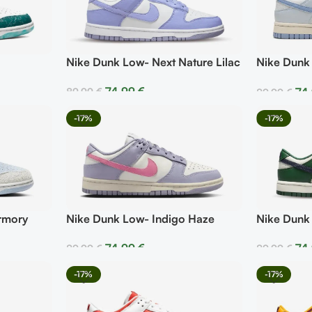
Nike Dunk Low- Next Nature Lilac
Nike Dunk
Tint
74,99
€
74
89,99
€
89,99
€
Seleccionar Opciones
Selecciona
-17%
-17%
Nike Dunk Low- Indigo Haze
rmory
Nike Dunk
74,99
€
74
89,99
€
89,99
€
Seleccionar Opciones
Selecciona
-17%
-17%