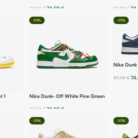
74,99
€
74
89,99
€
89,99
€
Seleccionar Opciones
Selecciona
-17%
-17%
Nike Dunk 
74
89,99
€
Selecciona
t 1
Nike Dunk- Off White Pine Green
74,99
€
89,99
€
Seleccionar Opciones
-17%
-17%