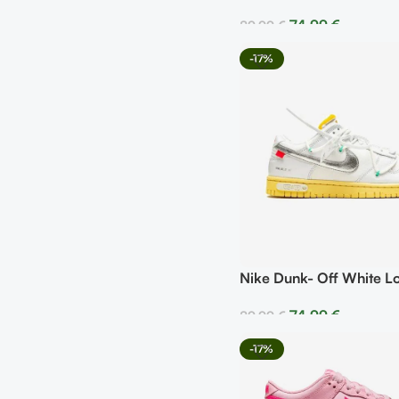
Red
74,99
€
89,99
€
Seleccionar Opciones
-17%
Nike Dunk- Off White Lo
74,99
€
89,99
€
Seleccionar Opciones
-17%