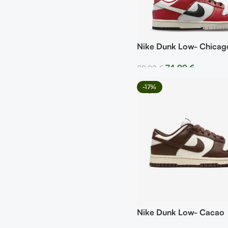
Nike Dunk Low- Chicago
74,99
€
89,99
€
Seleccionar Opciones
-17%
Nike Dunk Low- Cacao