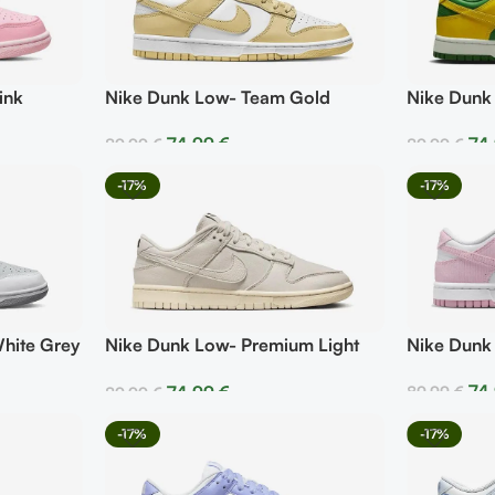
ink
Nike Dunk Low- Team Gold
Nike Dunk 
74,99
€
74
89,99
€
89,99
€
Seleccionar Opciones
Selecciona
-17%
-17%
hite Grey
Nike Dunk Low- Premium Light
Nike Dunk
Orewood Brown
74
74,99
€
89,99
€
89,99
€
Selecciona
Seleccionar Opciones
-17%
-17%