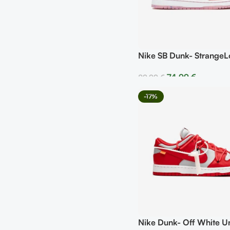
Nike SB Dunk- Strange
74,99
€
89,99
€
Seleccionar Opciones
-17%
Nike Dunk- Off White Un