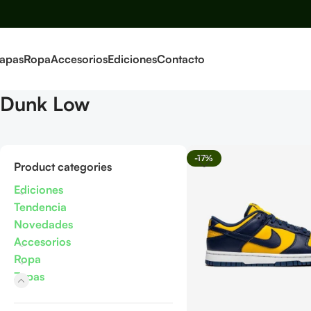
apas
Ropa
Accesorios
Ediciones
Contacto
Dunk Low
-17%
Product categories
Ediciones
Tendencia
Novedades
Accesorios
Ropa
Zapas