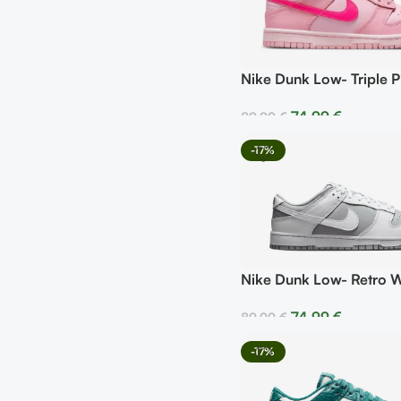
Nike Dunk Low- Triple P
74,99
€
89,99
€
Seleccionar Opciones
-17%
Nike Dunk Low- Retro W
74,99
€
89,99
€
Seleccionar Opciones
-17%