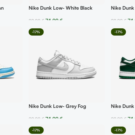
an
Nike Dunk Low- White Black
Nike Dunk
74,99
€
74
89,99
€
89,99
€
Seleccionar Opciones
Selecciona
-17%
-17%
Nike Dunk Low- Grey Fog
Nike Dunk
74,99
€
74
89,99
€
89,99
€
Seleccionar Opciones
Selecciona
-17%
-17%