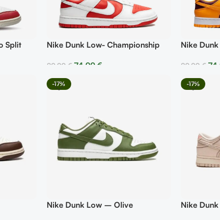
Nike Dunk 
 Split
Nike Dunk Low- Championship
Red
74
74,99
€
89,99
€
89,99
€
Selecciona
Seleccionar Opciones
-17%
-17%
Nike Dunk Low – Olive
Nike Dunk
Brown Sas