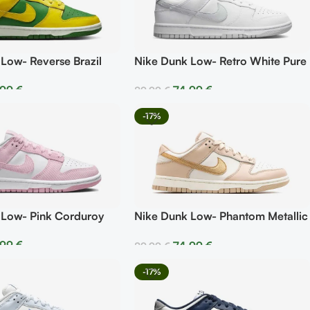
Low- Reverse Brazil
Nike Dunk Low- Retro White Pure
Platinum
,99
€
74,99
€
89,99
€
r Opciones
Seleccionar Opciones
-17%
 Low- Pink Corduroy
Nike Dunk Low- Phantom Metallic
Gold
,99
€
74,99
€
89,99
€
r Opciones
Seleccionar Opciones
-17%