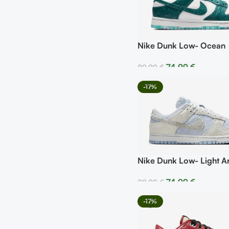
Nike Dunk Low- Ocean
74,99
€
89,99
€
Seleccionar Opciones
-17%
Nike Dunk Low- Light A
Blue Photon Dust From
74,99
€
89,99
€
Seleccionar Opciones
-17%