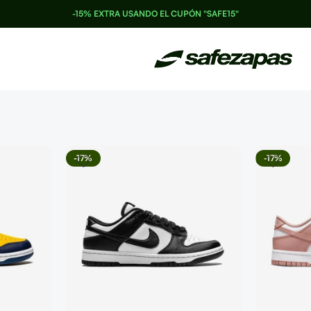
-15% EXTRA USANDO EL CUPÓN "SAFE15"
-17%
-17%