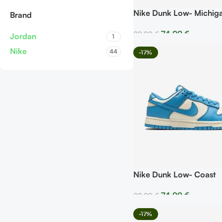
Nike Dunk Low- Michig
Brand
74,99
€
89,99
€
Jordan
1
Seleccionar Opciones
Nike
44
-17%
Nike Dunk Low- Coast
74,99
€
89,99
€
Seleccionar Opciones
-17%