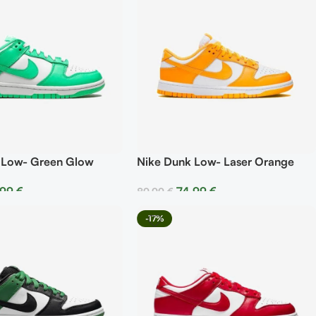
 Low- Green Glow
Nike Dunk Low- Laser Orange
,99
€
74,99
€
89,99
€
r Opciones
Seleccionar Opciones
-17%