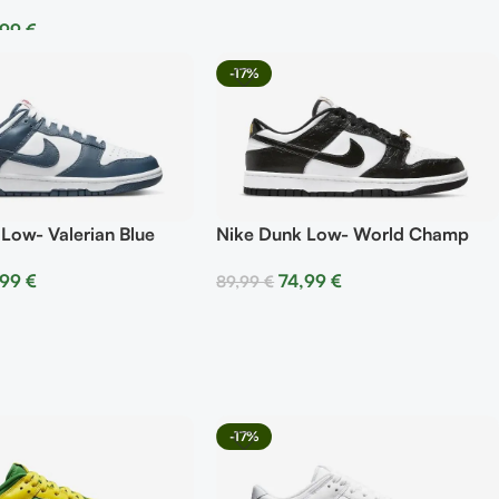
,99
€
r Opciones
-17%
Low- Valerian Blue
Nike Dunk Low- World Champ
,99
€
74,99
€
89,99
€
r Opciones
Seleccionar Opciones
-17%