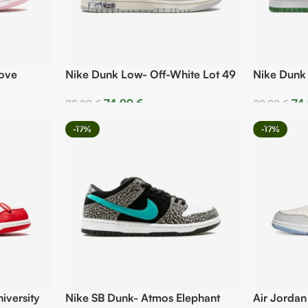
Love
Nike Dunk Low- Off-White Lot 49
Nike Dunk
74,99
€
74
89,99
€
89,99
€
Seleccionar Opciones
Selecciona
-17%
-17%
iversity
Nike SB Dunk- Atmos Elephant
Air Jordan