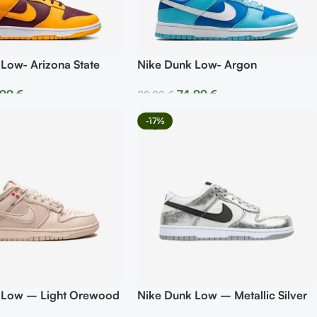
Low- Arizona State
Nike Dunk Low- Argon
,99
€
74,99
€
89,99
€
r Opciones
Seleccionar Opciones
-17%
 Low – Light Orewood
Nike Dunk Low – Metallic Silver
hiko