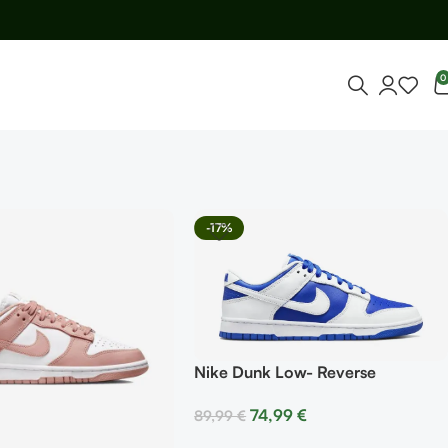
0
-17%
Nike Dunk Low- Reverse
Kentucky
74,99
€
89,99
€
Seleccionar Opciones