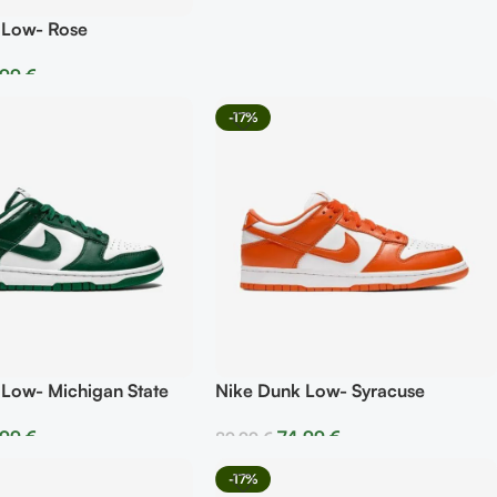
 Low- Rose
,99
€
r Opciones
-17%
 Low- Michigan State
Nike Dunk Low- Syracuse
,99
€
74,99
€
89,99
€
r Opciones
Seleccionar Opciones
-17%