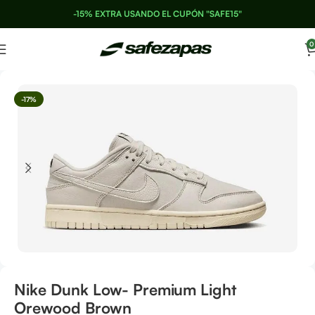
-15% EXTRA USANDO EL CUPÓN "SAFE15"
0
-17%
Nike Dunk Low- Premium Light
Orewood Brown