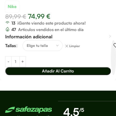
Nike
74,99
€
89,99
€
13
¡Gente viendo este producto ahora!
47
Artículos vendidos en el último día
Información adicional
Tallas
Limpiar
Añadir Al Carrito
4,5
/5