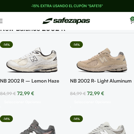
-15% EXTRA USANDO EL CUPÓN "SAFE15"
0
New Balance 2002 R
-14%
-14%
NB 2002 R – Lemon Haze
NB 2002 R- Light Aluminum
72,99
€
72,99
€
84,99
€
84,99
€
Seleccionar Opciones
Seleccionar Opciones
-14%
-14%