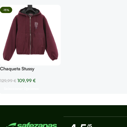
-15%
Chaqueta Stussy
109,99
€
129,99
€
Seleccionar Opciones
/5