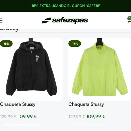
-15% EXTRA USANDO EL CUPÓN "SAFE15"
0
Stussy
-15%
-15%
Chaqueta Stussy
Chaqueta Stussy
109,99
€
109,99
€
129,99
€
129,99
€
Seleccionar Opciones
Seleccionar Opciones