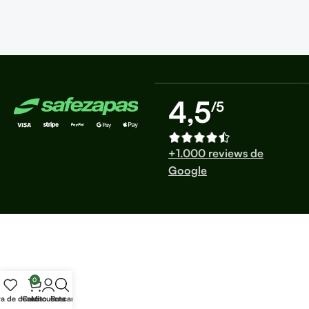
4,5
/5
+1.000 reviews de
Google
0
ta de deseos
Carrito
Mi cuenta
Buscar