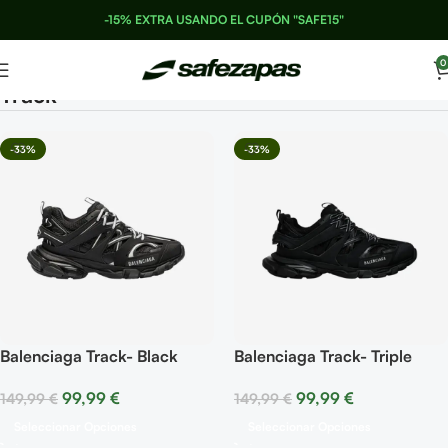
-15% EXTRA USANDO EL CUPÓN "SAFE15"
0
Track
-33%
-33%
Balenciaga Track- Black
Balenciaga Track- Triple
White
Black
99,99
€
99,99
€
149,99
€
149,99
€
Seleccionar Opciones
Seleccionar Opciones