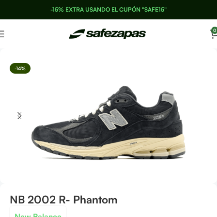
-15% EXTRA USANDO EL CUPÓN "SAFE15"
0
-14%
NB 2002 R- Phantom
New Balance