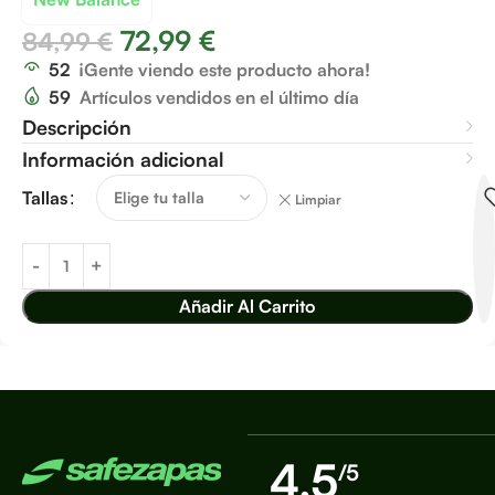
72,99
€
84,99
€
52
¡Gente viendo este producto ahora!
59
Artículos vendidos en el último día
Descripción
Información adicional
Tallas
Limpiar
Añadir Al Carrito
4,5
/5