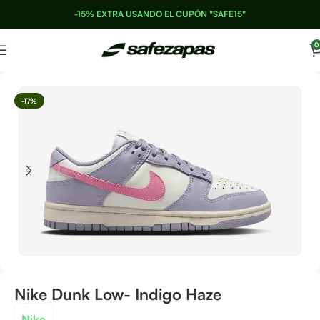
-15% EXTRA USANDO EL CUPÓN "SAFE15"
0
-17%
Nike Dunk Low- Indigo Haze
Nike