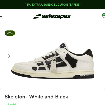
-15% EXTRA USANDO EL CUPÓN "SAFE15"
0
-10%
Skeleton- White and Black
Amiri