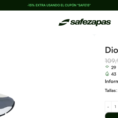
-15% EXTRA USANDO EL CUPÓN "SAFE15"
Dio
109
29
43
Infor
Tallas