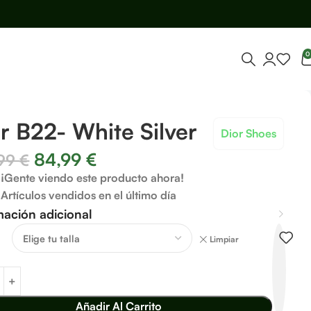
0
r B22- White Silver
Dior Shoes
84,99
€
,99
€
¡Gente viendo este producto ahora!
Artículos vendidos en el último día
mación adicional
Limpiar
Añadir Al Carrito