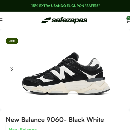
-15% EXTRA USANDO EL CUPÓN "SAFE15"
0
-14%
New Balance 9060- Black White
New Balance