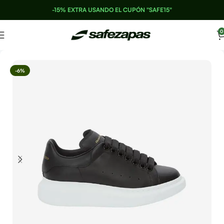
-15% EXTRA USANDO EL CUPÓN "SAFE15"
0
-6%