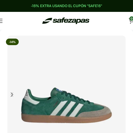
-15% EXTRA USANDO EL CUPÓN "SAFE15"
0
-14%