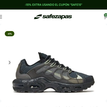
-15% EXTRA USANDO EL CUPÓN "SAFE15"
0
-6%