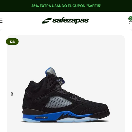
-15% EXTRA USANDO EL CUPÓN "SAFE15"
0
-12%