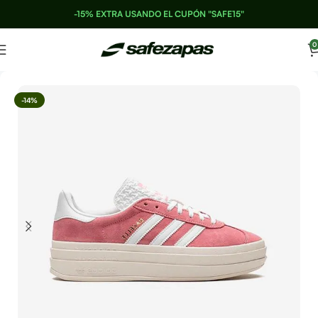
-15% EXTRA USANDO EL CUPÓN "SAFE15"
0
-14%