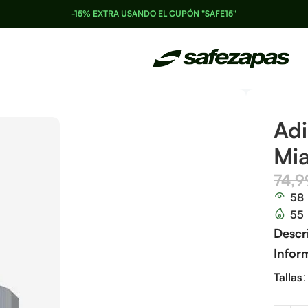
-15% EXTRA USANDO EL CUPÓN "SAFE15"
Adi
Mia
74,
58
55
Descr
Infor
Tallas