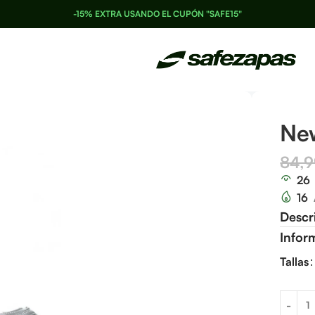
-15% EXTRA USANDO EL CUPÓN "SAFE15"
Ne
84,
26
16
Descr
Infor
Tallas