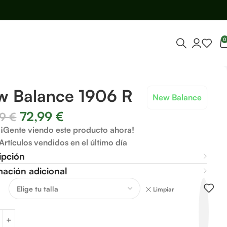
0
w Balance 1906 R
New Balance
72,99
€
99
€
¡Gente viendo este producto ahora!
Artículos vendidos en el último día
ipción
mación adicional
Limpiar