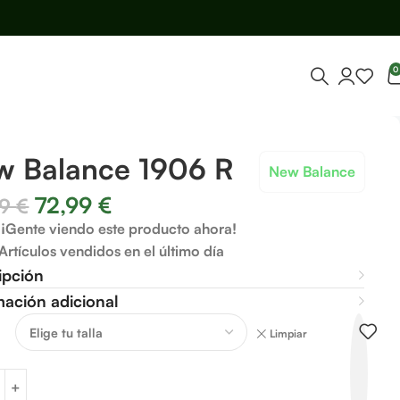
0
w Balance 1906 R
New Balance
72,99
€
99
€
¡Gente viendo este producto ahora!
Artículos vendidos en el último día
ipción
mación adicional
Limpiar