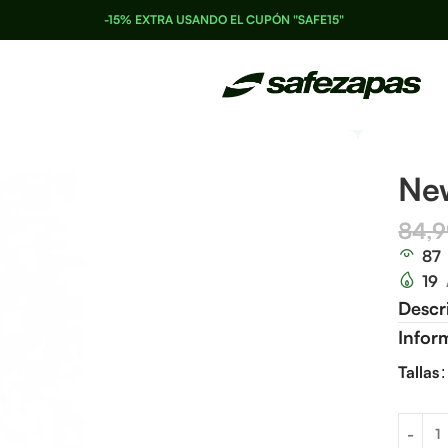
-15% EXTRA USANDO EL CUPÓN "SAFE15"
Ne
84,
87
19
Descr
Infor
Tallas