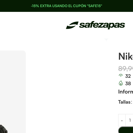
-15% EXTRA USANDO EL CUPÓN "SAFE15"
Nik
89,
32
38
Infor
Tallas