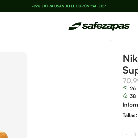
-15% EXTRA USANDO EL CUPÓN "SAFE15"
Nik
Su
70,
26
38
Infor
Tallas