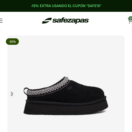
-15% EXTRA USANDO EL CUPÓN "SAFE15"
0
-10%