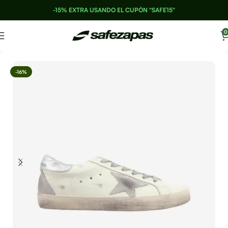
-15% EXTRA USANDO EL CUPÓN "SAFE15"
0
-16%