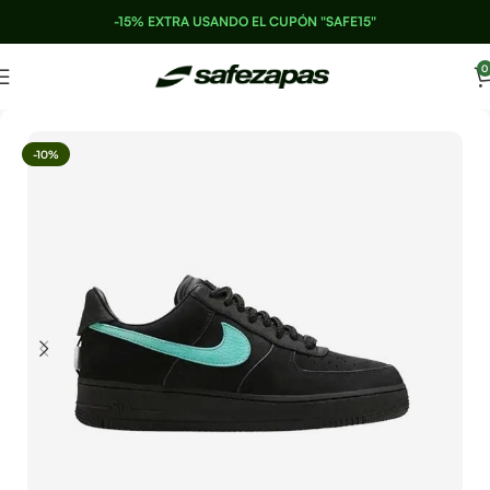
-15% EXTRA USANDO EL CUPÓN "SAFE15"
0
-10%