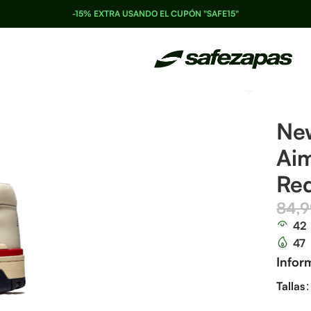
-15% EXTRA USANDO EL CUPÓN "SAFE15"
Ne
Ai
Re
84,
42
47
Infor
Tallas