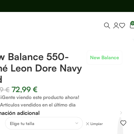
0
w Balance 550-
New Balance
mé Leon Dore Navy
d
72,99
€
99
€
¡Gente viendo este producto ahora!
Artículos vendidos en el último día
mación adicional
Limpiar