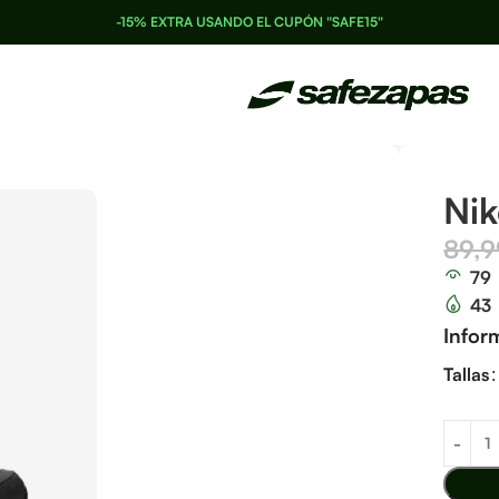
-15% EXTRA USANDO EL CUPÓN "SAFE15"
Nik
89,
79
43
Infor
Tallas