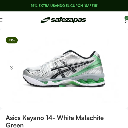
-15% EXTRA USANDO EL CUPÓN "SAFE15"
0
-17%
Asics Kayano 14- White Malachite
Green