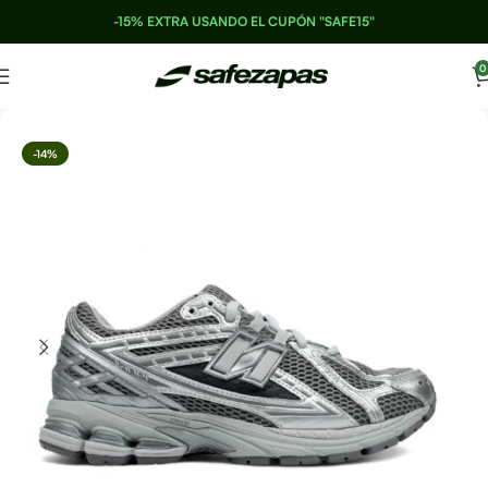
-15% EXTRA USANDO EL CUPÓN "SAFE15"
0
-14%