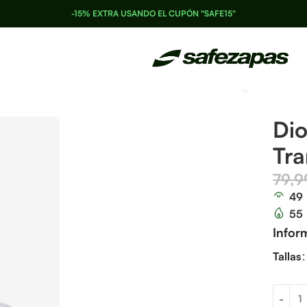
-15% EXTRA USANDO EL CUPÓN "SAFE15"
Di
Tra
79,
49
55
Infor
Tallas