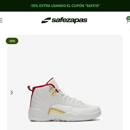
-15% EXTRA USANDO EL CUPÓN "SAFE15"
0
-12%