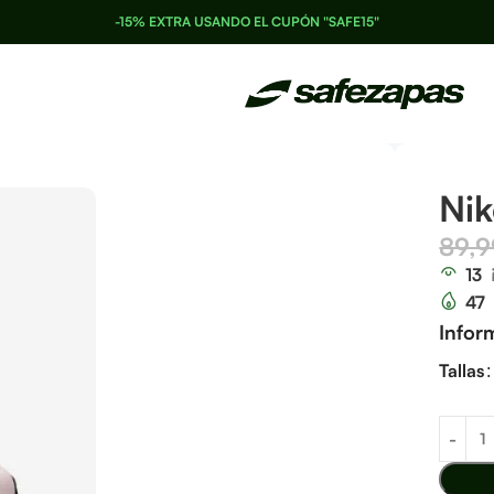
-15% EXTRA USANDO EL CUPÓN "SAFE15"
Nik
89,
13
47
Infor
Tallas