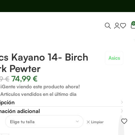
0
cs Kayano 14- Birch
Asics
rk Pewter
74,99
€
99
€
¡Gente viendo este producto ahora!
Artículos vendidos en el último día
ipción
mación adicional
Limpiar