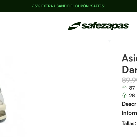
-15% EXTRA USANDO EL CUPÓN "SAFE15"
Asi
Da
89,
87
28
Descr
Infor
Tallas