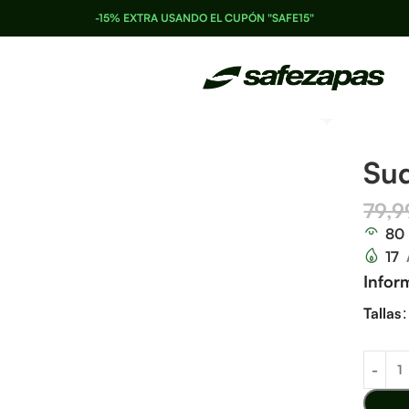
-15% EXTRA USANDO EL CUPÓN "SAFE15"
Sud
79,
80
17
Infor
Tallas