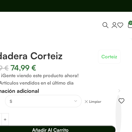
0
adera Corteiz
Corteiz
74,99
€
99
€
¡Gente viendo este producto ahora!
Artículos vendidos en el último día
mación adicional
Limpiar
Añadir Al Carrito