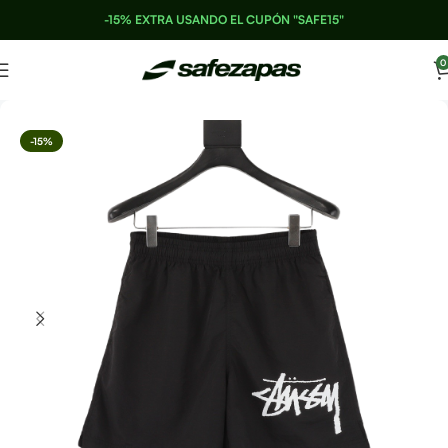
-15% EXTRA USANDO EL CUPÓN "SAFE15"
0
-15%