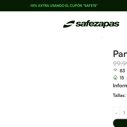
-15% EXTRA USANDO EL CUPÓN "SAFE15"
Pan
99,
83
15
Infor
Tallas