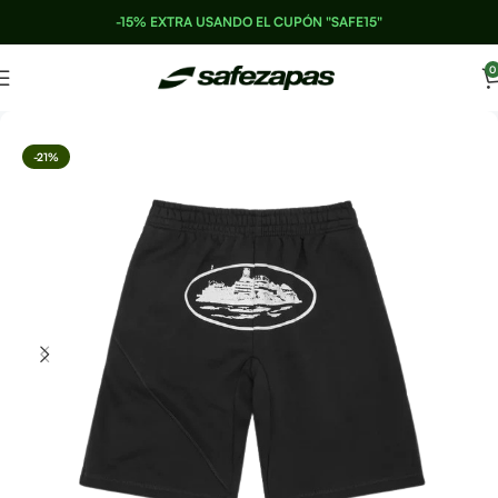
-15% EXTRA USANDO EL CUPÓN "SAFE15"
0
-21%