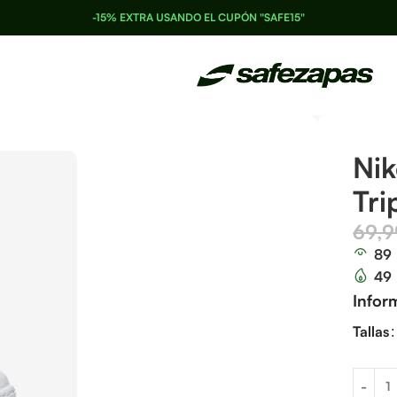
-15% EXTRA USANDO EL CUPÓN "SAFE15"
Nik
Tri
69,
89
49
Infor
Tallas