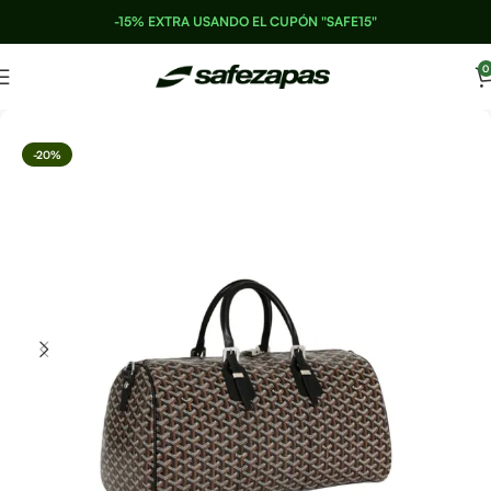
-15% EXTRA USANDO EL CUPÓN "SAFE15"
0
-20%