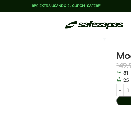
-15% EXTRA USANDO EL CUPÓN "SAFE15"
Mo
149
81
25