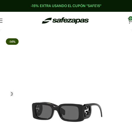
-15% EXTRA USANDO EL CUPÓN "SAFE15"
0
-14%