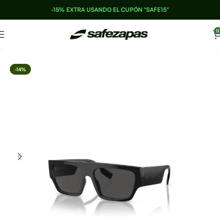
-15% EXTRA USANDO EL CUPÓN "SAFE15"
0
-14%