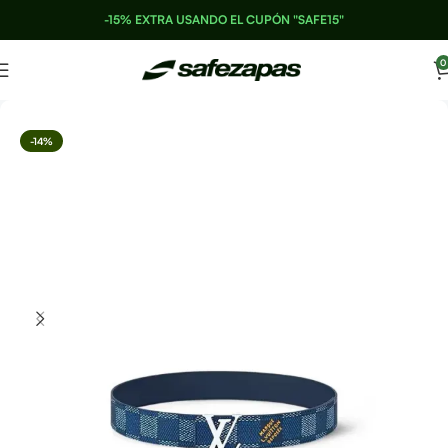
-15% EXTRA USANDO EL CUPÓN "SAFE15"
0
-14%