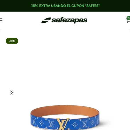
-15% EXTRA USANDO EL CUPÓN "SAFE15"
0
-14%