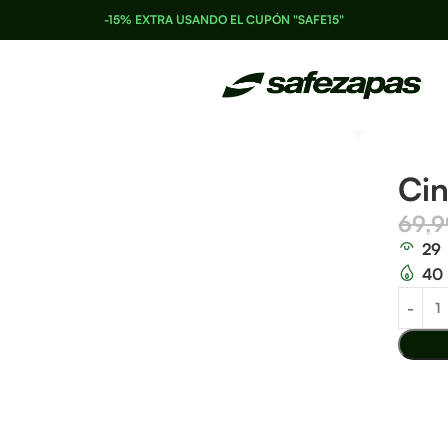
-15% EXTRA USANDO EL CUPÓN "SAFE15"
Ci
69,
29
40